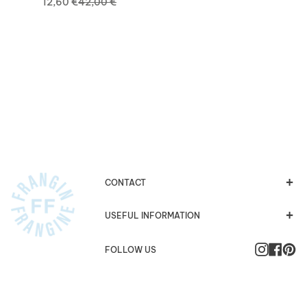
12,60 €
42,00 €
CONTACT
USEFUL INFORMATION
Instagra
Faceb
Pi
FOLLOW US