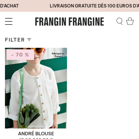
Skip
D'ACHAT
LIVRAISON GRATUITE DÈS 100 EUROS D'
to
content
Ca
Search
FILTER
- 70 %
ANDRÉ BLOUSE