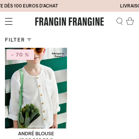
Skip
E DÈS 100 EUROS D'ACHAT
LIVRAISO
to
content
Ca
Search
FILTER
- 70 %
ANDRÉ BLOUSE