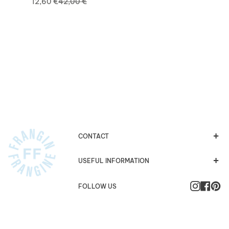
12,60 €
42,00 €
CONTACT
USEFUL INFORMATION
Instagra
Faceb
Pi
FOLLOW US