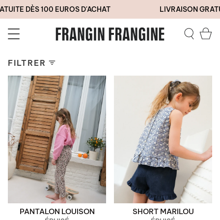
Passer
TUITE DÈS 100 EUROS D'ACHAT
LIVRAISON GRATUI
au
contenu
de
Pa
la
Recherc
page
FILTRER
PANTALON LOUISON
SHORT MARILOU