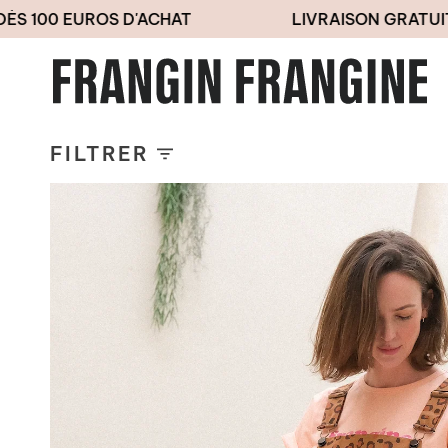
Passer
 EUROS D'ACHAT
LIVRAISON GRATUITE DÈS 
au
contenu
de
la
page
FILTRER