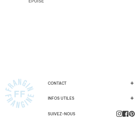
ÉPUISÉ
CONTACT
INFOS UTILES
Instagra
Faceb
Pi
SUIVEZ-NOUS