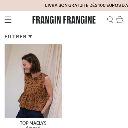
Passer
LIVRAISON GRATUITE DÈS 100 EUROS D'A
au
contenu
de
Pa
la
Recherc
page
FILTRER
TOP MAELYS