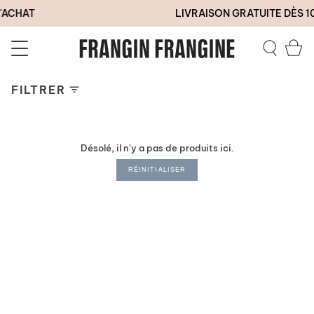
Passer
'ACHAT
LIVRAISON GRATUITE DÈS 1
au
contenu
de
Pa
la
Recherc
page
FILTRER
Désolé, il n'y a pas de produits ici.
RÉINITIALISER