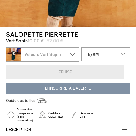
SALOPETTE PIERRETTE
Prix
Vert Sapin
10,00 €
52,00 €
régulier
Taille
Velours Vert Sapin
6/9M
ÉPUISÉ
M'INSCRIRE A L'ALERTE
Guide des tailles
Production
Européenne
Certifiée
Dessiné à
(hors
OEKO-TEX
Lille
accesoires)
DESCRIPTION