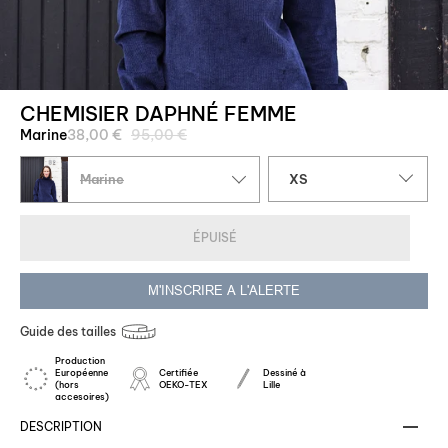
CHEMISIER DAPHNÉ FEMME
Prix
Marine
38,00 €
95,00 €
régulier
Taille
Marine
XS
ÉPUISÉ
M'INSCRIRE A L'ALERTE
Guide des tailles
Production
Européenne
Certifiée
Dessiné à
(hors
OEKO-TEX
Lille
accesoires)
DESCRIPTION