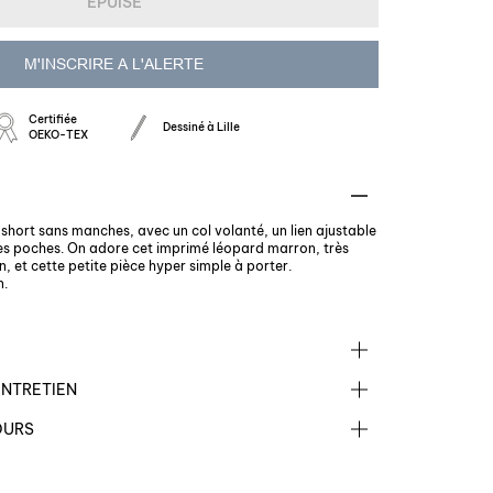
ÉPUISÉ
M'INSCRIRE A L'ALERTE
Certifiée
Dessiné à Lille
OEKO-TEX
short sans manches, avec un col volanté, un lien ajustable
ites poches. On adore cet imprimé léopard marron, très
, et cette petite pièce hyper simple à porter.
n.
ENTRETIEN
OURS