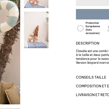
Production
Européenne
(hors
accesoires)
DESCRIPTION
Claudie est une combi-
à la taille et deux pet
tendance pour la saison
Version léopard marro
CONSEILS TAILLE
COMPOSITION ET 
LIVRAISON ET RET