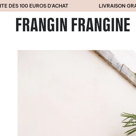
Passer
S 100 EUROS D'ACHAT
LIVRAISON GRATUITE
au
contenu
de
la
page