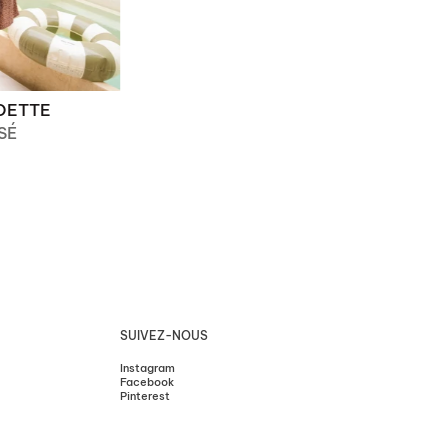
DETTE
SÉ
SUIVEZ-NOUS
Instagram
Instagram
Facebook
Facebook
Pinterest
Pinterest