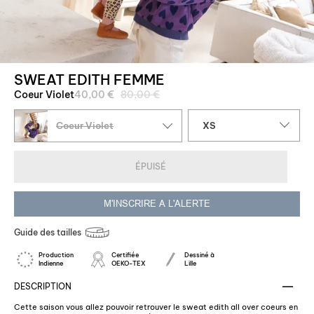
SWEAT EDITH FEMME
Prix
Coeur Violet
40,00 €
80,00 €
régulier
Taille
Coeur Violet
XS
ÉPUISÉ
M'INSCRIRE A L'ALERTE
Guide des tailles
Production
Certifiée
Dessiné à
Indienne
OEKO-TEX
Lille
DESCRIPTION
Cette saison vous allez pouvoir retrouver le sweat edith all over coeurs en